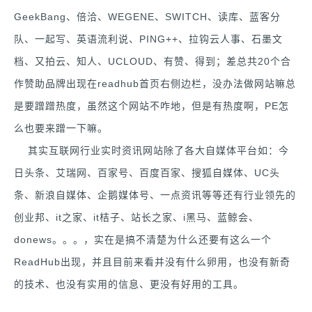
GeekBang、倍洽、WEGENE、SWITCH、读库、蓝客分
队、一起写、英语流利说、PING++、拉钩云人事、石墨文
档、又拍云、知人、UCLOUD、有赞、得到；差总共20个合
作赞助品牌出现在readhub首页右侧边栏，没办法做网站嘛总
是要蹭蹭热度，虽然这个网站不咋地，但是有热度啊，PE怎
么也要来蹭一下嘛。
其实互联网行业实时资讯网站除了各大自媒体平台如：今
日头条、艾瑞网、百家号、百度百家、搜狐自媒体、UC头
条、新浪自媒体、企鹅媒体号、一点资讯等等还有行业领先的
创业邦、it之家、it桔子、站长之家、i黑马、蓝鲸会、
donews。。。，实在是搞不清楚为什么还要有这么一个
ReadHub出现，并且目前来看并没有什么卵用，也没有新奇
的技术、也没有实用的信息、更没有好用的工具。