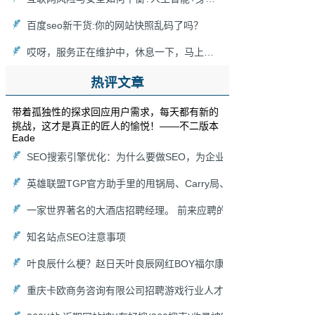
百度seo新干货:你的网站快照乱码了吗？
哎呀，服务正在维护中，休息一下，马上回来！[新浪博客维护]
热评文章
带着孤独性的探求回应用户需求，每天都有新的
挑战，这才是真正的匠人的愉悦！——不二版本
Eade
SEO搜索引擎优化：为什么要做SEO，为企业能带来什么价值（
英雄联盟TGP官方助手里的甩锅局、Carry局、尽力局、浪输局是
一家世界著名的大酒店招聘经理。 前来应聘的人非常多，老板想
知名站点SEO注意事项
叶良辰什么梗？赵日天叶良辰网红BOY福尔康来袭！
重庆卡欧商务咨询有限公司招聘游戏行业人才