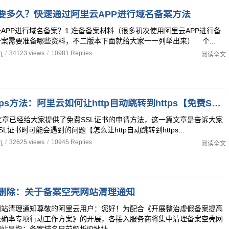
要多久？快速通过阿里云APP进行域名备案方法
APP进行域名备案？1.准备备案材料（很多初次使用阿里云APP进行备
案需要准备哪些资料，不二版本下面就给大家一一列举出来） 个...
/
34123 views
/
10981 Replies
机
阅读全文
http跳转https方法：阿里云如何让http自动跳转到https【免费SSL证书使用FAQ】
章已经给大家提供了免费SSL证书的申请方法，这一篇文章是告诉大家
L证书时可能会遇到的问题【怎么让http自动跳转到https...
/
32625 views
/
10945 Replies
机
阅读全文
删除：关于备案空壳网站清理通知
网站清理通知尊敬的阿里云用户：您好！为配合《开展整治虚假备案提高
准确率专项行动工作方案》的开展，各接入服务商将集中清理备案空壳网