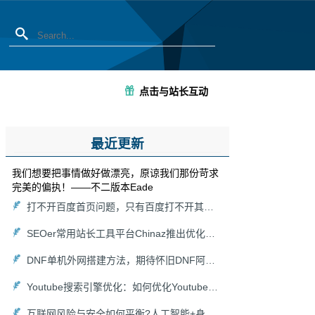
点击与站长互动
最近更新
我们想要把事情做好做漂亮，原谅我们那份苛求
完美的偏执！——不二版本Eade
打不开百度首页问题，只有百度打不开其他能打开怎么解决？
SEOer常用站长工具平台Chinaz推出优化关键词在线分析挖掘生成功能工具集
DNF单机外网搭建方法，期待怀旧DNF阿拉德大陆回归！
Youtube搜索引擎优化：如何优化Youtube搜索算法
互联网风险与安全如何平衡?人工智能+身份认证