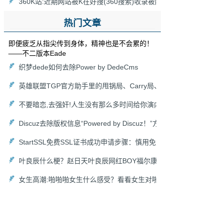
360K站:近期网站被K在好搜(360搜索)收录被降为0，网站被360
热门文章
即便疲乏从指尖传到身体，精神也是不会累的！
——不二版本Eade
织梦dede如何去除Power by DedeCms
英雄联盟TGP官方助手里的甩锅局、Carry局、尽力局、浪输局是
不要暗恋,去强奸!人生没有那么多时间给你演内心戏,爱她就去搞她,
Discuz去除版权信息“Powered by Discuz！”方法以及去掉论坛链接“
StartSSL免费SSL证书成功申请步骤：慎用免费HTTPS证书
叶良辰什么梗？赵日天叶良辰网红BOY福尔康来袭！
女生高潮:啪啪啪女生什么感受？看看女生对啪啪啪的各种吐槽！