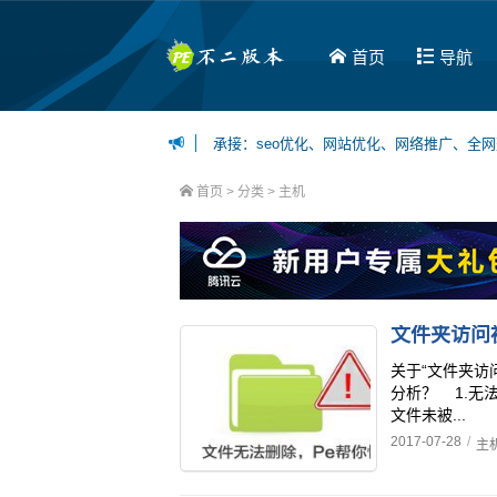
首页
导航
承接：seo优化、网站优化、网络推广、全
博主可接：百度百家、今日头条、一点资讯等
首页
> 分类 >
主机
文件夹访问
关于“文件夹访
分析？ 1.无
文件未被...
2017-07-28
/
主