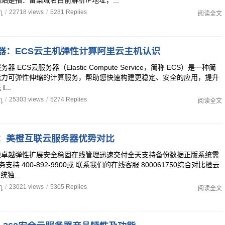
站是指：备案域名目前解析IP地址，...
/
22718 views
/
5281 Replies
机
阅读全文
器：ECS云主机弹性计算阿里云主机认识
 ECS云服务器（Elastic Compute Service，简称 ECS）是一种简
能力可弹性伸缩的计算服务，帮助您快速构建更稳定、安全的应用，提升
...
/
25303 views
/
5274 Replies
机
阅读全文
：美橙互联云服务器优势对比
能卓越弹性扩展安全稳固在线管理迅速交付全天支持备份数据正版系统需
务支持 400-892-9900或 联系我们的在线客服 800061750综合对比橙云
独...
/
23021 views
/
5305 Replies
机
阅读全文