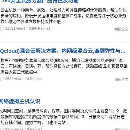
：360安全云服务器产品特性及功能
？云主机是一种简单、高效、处理能力可弹性伸缩的计算服务，帮助你快
安全的应用，降低开发运维难度和整体IT成本，使你更专注于核心业务
性1.稳定性强磁盘数据持久性不低...
/
21581 views
/
5360 Replies
机
阅读全文
腾讯云主机(Qcloud)混合云解决方案，内网级混合云,兼顾弹性与安全
构黑石物理服务器和云服务器(即CVM，腾讯云虚拟服务器)内网互通，
合云，可快速、灵活扩容，帮你轻松应对节假日、活动高峰请求 顶级基础
洲最大第三代数据中...
/
9532 views
/
0 Replies
机
阅读全文
网络虚拟主机认识
也叫网页空间，是存储网页，程序，图片等网页文件的主要空间；2．数
持数据库的虚拟主机所提供的数据库存储空间；3．日志空间：网站日志
的存储空间。虚拟主机，（也叫网站...
/
9358 views
/
0 Replies