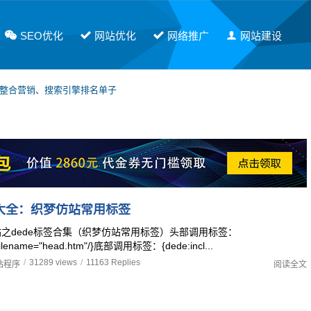
SEO优化
网站优化
网络推广
网站建设
网整合营销、搜索引擎排名单子
软文发布，有需要请联系PE！
签大全：织梦仿站常用标签
之dede标签合集（织梦仿站常用标签）头部调用标签：
 filename="head.htm"/}底部调用标签：{dede:incl...
/
31289 views
/
11163 Replies
站程序
阅读全文