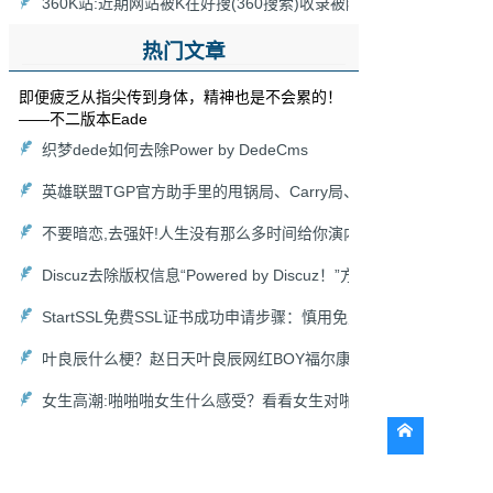
360K站:近期网站被K在好搜(360搜索)收录被降为0，网站被360
热门文章
即便疲乏从指尖传到身体，精神也是不会累的！
——不二版本Eade
织梦dede如何去除Power by DedeCms
英雄联盟TGP官方助手里的甩锅局、Carry局、尽力局、浪输局是
不要暗恋,去强奸!人生没有那么多时间给你演内心戏,爱她就去搞她,
Discuz去除版权信息“Powered by Discuz！”方法以及去掉论坛链接“
StartSSL免费SSL证书成功申请步骤：慎用免费HTTPS证书
叶良辰什么梗？赵日天叶良辰网红BOY福尔康来袭！
女生高潮:啪啪啪女生什么感受？看看女生对啪啪啪的各种吐槽！