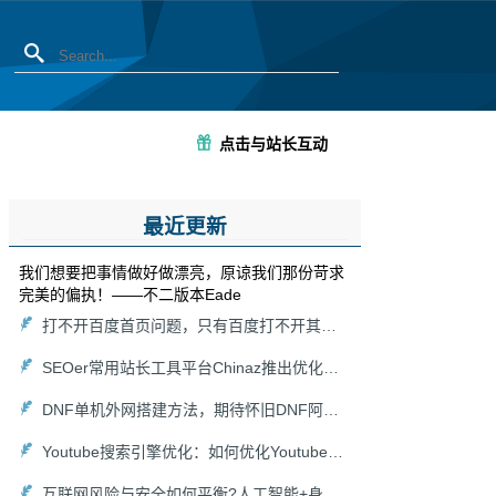
点击与站长互动
最近更新
我们想要把事情做好做漂亮，原谅我们那份苛求
完美的偏执！——不二版本Eade
打不开百度首页问题，只有百度打不开其他能打开怎么解决？
SEOer常用站长工具平台Chinaz推出优化关键词在线分析挖掘生成功能工具集
DNF单机外网搭建方法，期待怀旧DNF阿拉德大陆回归！
Youtube搜索引擎优化：如何优化Youtube搜索算法
互联网风险与安全如何平衡?人工智能+身份认证