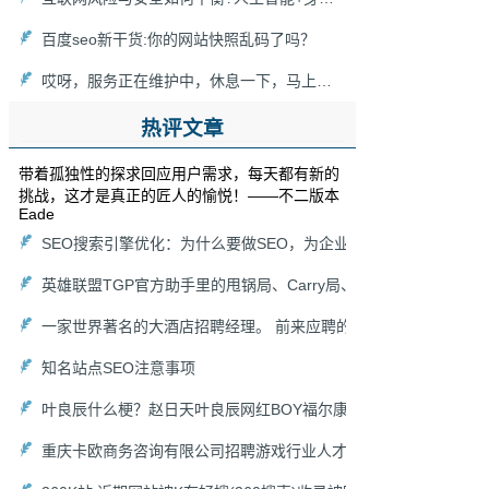
百度seo新干货:你的网站快照乱码了吗？
哎呀，服务正在维护中，休息一下，马上回来！[新浪博客维护]
热评文章
带着孤独性的探求回应用户需求，每天都有新的
挑战，这才是真正的匠人的愉悦！——不二版本
Eade
SEO搜索引擎优化：为什么要做SEO，为企业能带来什么价值（
英雄联盟TGP官方助手里的甩锅局、Carry局、尽力局、浪输局是
一家世界著名的大酒店招聘经理。 前来应聘的人非常多，老板想
知名站点SEO注意事项
叶良辰什么梗？赵日天叶良辰网红BOY福尔康来袭！
重庆卡欧商务咨询有限公司招聘游戏行业人才