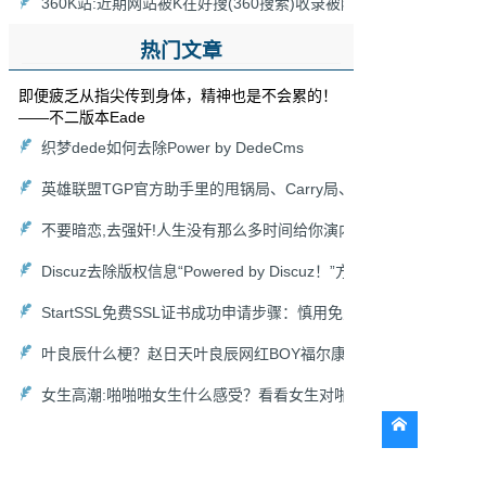
360K站:近期网站被K在好搜(360搜索)收录被降为0，网站被360
热门文章
即便疲乏从指尖传到身体，精神也是不会累的！
——不二版本Eade
织梦dede如何去除Power by DedeCms
英雄联盟TGP官方助手里的甩锅局、Carry局、尽力局、浪输局是
不要暗恋,去强奸!人生没有那么多时间给你演内心戏,爱她就去搞她,
Discuz去除版权信息“Powered by Discuz！”方法以及去掉论坛链接“
StartSSL免费SSL证书成功申请步骤：慎用免费HTTPS证书
叶良辰什么梗？赵日天叶良辰网红BOY福尔康来袭！
女生高潮:啪啪啪女生什么感受？看看女生对啪啪啪的各种吐槽！