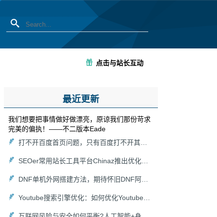
点击与站长互动
最近更新
我们想要把事情做好做漂亮，原谅我们那份苛求
完美的偏执！——不二版本Eade
打不开百度首页问题，只有百度打不开其他能打开怎么解决？
SEOer常用站长工具平台Chinaz推出优化关键词在线分析挖掘生成功能工具集
DNF单机外网搭建方法，期待怀旧DNF阿拉德大陆回归！
Youtube搜索引擎优化：如何优化Youtube搜索算法
互联网风险与安全如何平衡?人工智能+身份认证