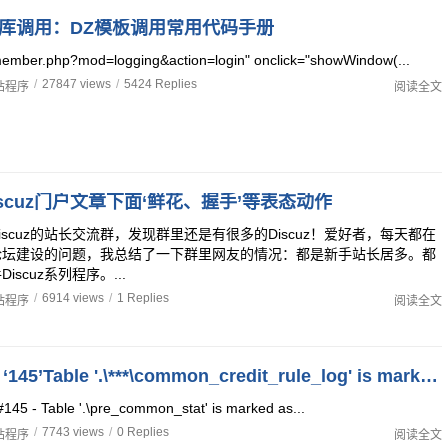
数据库调用：DZ模板调用常用代码手册
mber.php?mod=logging&action=login" onclick="showWindow(...
/
27847 views
/
5424 Replies
站程序
阅读全文
scuz门户文章下面‘鲜花、握手’等表态动作
iscuz的站长交流群，发现群里还是有很多的Discuz！爱好者，每天都在
论坛建设的问题，我总结了一下群里网友的情况：都是新手站长居多。都
scuz系列程序。...
/
6914 views
/
1 Replies
站程序
阅读全文
Discuz论坛 ‘145’Table '.\***\common_credit_rule_log' is marked as crashed错误解决方法
5 - Table '.\pre_common_stat' is marked as...
/
7743 views
/
0 Replies
站程序
阅读全文