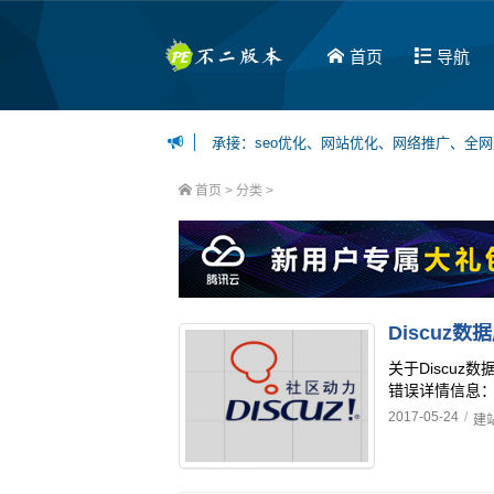
首页
导航
承接：seo优化、网站优化、网络推广、全
博主可接：百度百家、今日头条、一点资讯等
首页
> 分类 >
关于Discuz数据库
错误详情信息： Di
2017-05-24
/
建