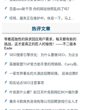
百度seo新干货:你的网站快照乱码了吗？
哎呀，服务正在维护中，休息一下，马上回来！[新浪博客维护]
热评文章
带着孤独性的探求回应用户需求，每天都有新的
挑战，这才是真正的匠人的愉悦！——不二版本
Eade
SEO搜索引擎优化：为什么要做SEO，为企业能带来什么价值（
英雄联盟TGP官方助手里的甩锅局、Carry局、尽力局、浪输局是
一家世界著名的大酒店招聘经理。 前来应聘的人非常多，老板想
知名站点SEO注意事项
叶良辰什么梗？赵日天叶良辰网红BOY福尔康来袭！
重庆卡欧商务咨询有限公司招聘游戏行业人才